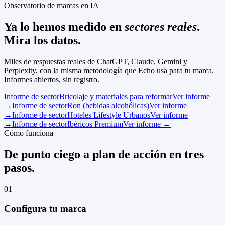
Observatorio de marcas en IA
Ya lo hemos medido en
sectores reales
.
Mira los datos.
Miles de respuestas reales de ChatGPT, Claude, Gemini y
Perplexity, con la misma metodología que Echo usa para tu marca.
Informes abiertos, sin registro.
Informe de sector
Bricolaje y materiales para reformar
Ver informe
→
Informe de sector
Ron (bebidas alcohólicas)
Ver informe
→
Informe de sector
Hoteles Lifestyle Urbanos
Ver informe
→
Informe de sector
Ibéricos Premium
Ver informe
→
Cómo funciona
De punto ciego a plan de acción en tres
pasos.
01
Configura tu marca