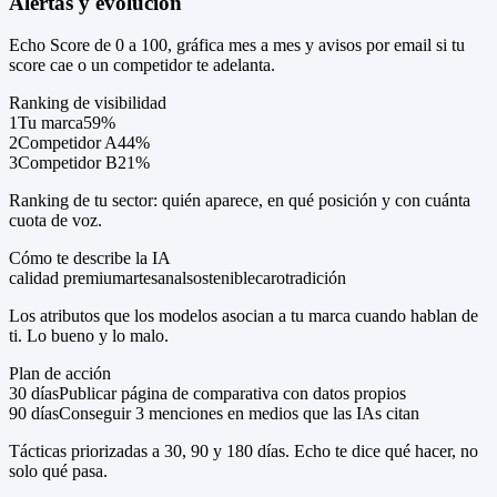
Alertas y evolución
Echo Score de 0 a 100, gráfica mes a mes y avisos por email si tu
score cae o un competidor te adelanta.
Ranking de visibilidad
1
Tu marca
59%
2
Competidor A
44%
3
Competidor B
21%
Ranking de tu sector: quién aparece, en qué posición y con cuánta
cuota de voz.
Cómo te describe la IA
calidad premium
artesanal
sostenible
caro
tradición
Los atributos que los modelos asocian a tu marca cuando hablan de
ti. Lo bueno y lo malo.
Plan de acción
30 días
Publicar página de comparativa con datos propios
90 días
Conseguir 3 menciones en medios que las IAs citan
Tácticas priorizadas a 30, 90 y 180 días. Echo te dice qué hacer, no
solo qué pasa.