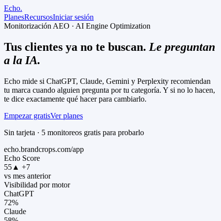
Echo
.
Planes
Recursos
Iniciar sesión
Monitorización AEO · AI Engine Optimization
Tus clientes ya no te buscan.
Le preguntan
a la IA.
Echo mide si ChatGPT, Claude, Gemini y Perplexity recomiendan
tu marca cuando alguien pregunta por tu categoría. Y si no lo hacen,
te dice exactamente qué hacer para cambiarlo.
Empezar gratis
Ver planes
Sin tarjeta · 5 monitoreos gratis para probarlo
echo.brandcrops.com/app
Echo Score
55
▲ +7
vs mes anterior
Visibilidad por motor
ChatGPT
72
%
Claude
58
%